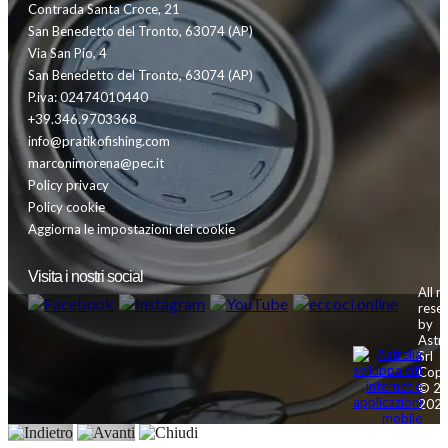
Contrada Santa Croce, 21
San Benedetto del Tronto, 63074 (AP)
Via San Pio, 4
San Benedetto del Tronto, 63074 (AP)
P.iva: 02474010440
+39.346.9703368
info@pratikofishing.com
marconimorena@pec.it
Policy privacy
Policy cookie
Aggiorna le impostazioni dei cookie
Visita i nostri social
All r
rese
by
Astre
Srl
Copy
© 20
202